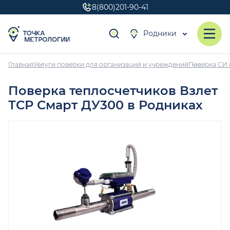
8(800)201-90-41
Родники
Главная
Услуги поверки для организаций и учреждений
Поверка СИ 
Поверка теплосчетчиков Взлет
ТСР Смарт ДУ300 в Родниках