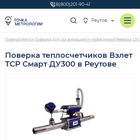
8(800)201-90-41
Реутов
Главная
Услуги поверки для организаций и учреждений
Поверка СИ 
Поверка теплосчетчиков Взлет
ТСР Смарт ДУ300 в Реутове