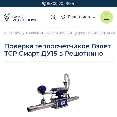
8(800)201-90-41
Решоткино
Главная
Услуги поверки для организаций и учреждений
Поверка СИ 
Поверка теплосчетчиков Взлет
ТСР Смарт ДУ15 в Решоткино