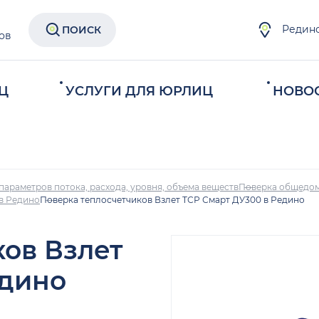
Редин
ПОИСК
ов
Ц
УСЛУГИ ДЛЯ ЮРЛИЦ
НОВО
параметров потока, расхода, уровня, объема веществ
Поверка общедом
 в Редино
Поверка теплосчетчиков Взлет ТСР Смарт ДУ300 в Редино
ков Взлет
едино