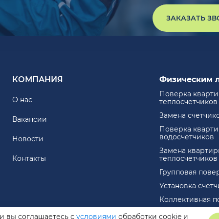
ЗАКАЗАТЬ З
КОМПАНИЯ
Физическим 
Поверка кварт
О нас
теплосчетчиков
Замена счетчик
Вакансии
Поверка кварт
водосчетчиков
Новости
Замена квартир
Контакты
теплосчетчиков
Групповая пове
Установка счет
Коллективная п
ли вы соглашаетесь с
условиями
обработки cookie и