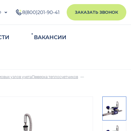
о
8(800)201-90-41
ЗАКАЗАТЬ ЗВОНОК
СТИ
ВАКАНСИИ
ИСКАТЬ
овых узлов учета
Поверка теплосчетчиков