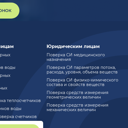
ВОНОК
лицам
Юридическим лицам
ирных
Поверка СИ медицинского
назначения
ов воды
Поверка СИ параметров потока,
расхода, уровня, объема веществ
ирных
Поверка СИ физико-химического
состава и свойств веществ
ных
Поверка средств измерения
геометрических величин
рка теплосчетчиков
Поверка средств измерения
чиков воды
механических величин
оверка счетчиков