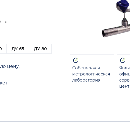
ин»
0
ДУ-65
ДУ-80
ую цену,
Собственная
Явля
метрологическая
офи
лаборатория
сер
кет
цент