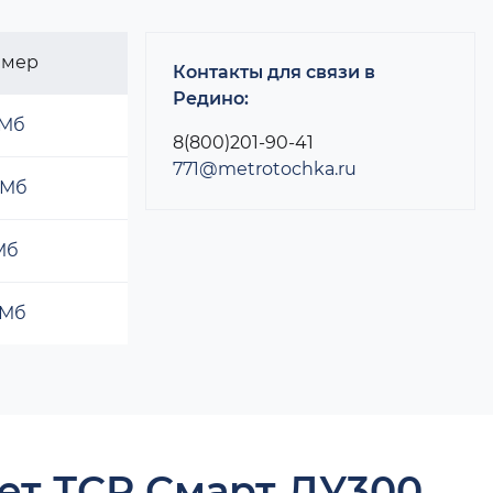
змер
Контакты для связи в
Редино:
 Мб
8(800)201-90-41
771@metrotochka.ru
 Мб
 Мб
 Мб
ет ТСР Смарт ДУ300