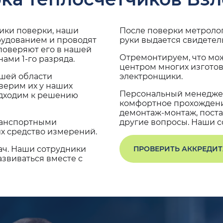
дики поверки, наши
После поверки метроло
рудованием и проводят
руки выдается свидетел
поверяют его в нашей
Отремонтируем, что мо
ами 1-го разряда.
центром многих изгото
ашей области
электронщики.
верим их у наших
Персональный менеджер
одходим к решению
комфортное прохождение
демонтаж-монтаж, поста
транспортными
другие вопросы. Наши со
х средство измерений.
ач. Наши сотрудники
ПРОВЕРИТЬ АККРЕДИ
звиваться вместе с