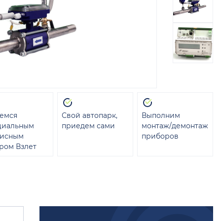
емся
Свой автопарк,
Выполним
циальным
приедем сами
монтаж/демонтаж
висным
приборов
ром Взлет