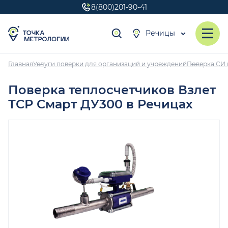
8(800)201-90-41
Речицы
Главная
Услуги поверки для организаций и учреждений
Поверка СИ 
Поверка теплосчетчиков Взлет
ТСР Смарт ДУ300 в Речицах