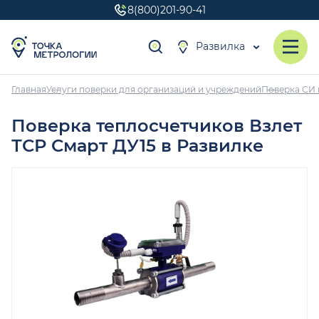
8(800)201-90-41
Развилка
Главная
Услуги поверки для организаций и учреждений
Поверка СИ 
Поверка теплосчетчиков Взлет
ТСР Смарт ДУ15 в Развилке