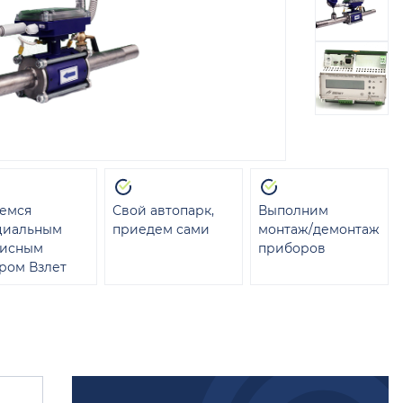
емся
Свой автопарк,
Выполним
циальным
приедем сами
монтаж/демонтаж
висным
приборов
ром Взлет