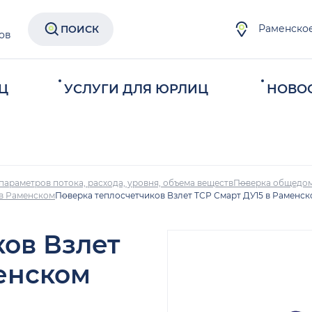
Раменско
ПОИСК
ов
Ц
УСЛУГИ ДЛЯ ЮРЛИЦ
НОВО
параметров потока, расхода, уровня, объема веществ
Поверка общедом
 в Раменском
Поверка теплосчетчиков Взлет ТСР Смарт ДУ15 в Раменс
ков Взлет
менском