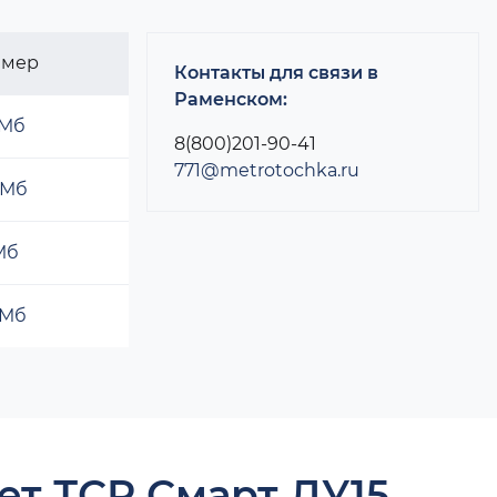
змер
Контакты для связи в
Раменском:
 Мб
8(800)201-90-41
771@metrotochka.ru
 Мб
 Мб
 Мб
ет ТСР Смарт ДУ15