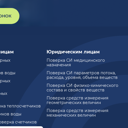
ВОНОК
лицам
Юридическим лицам
ирных
Поверка СИ медицинского
назначения
ов воды
Поверка СИ параметров потока,
расхода, уровня, объема веществ
ирных
Поверка СИ физико-химического
состава и свойств веществ
ных
Поверка средств измерения
геометрических величин
рка теплосчетчиков
Поверка средств измерения
чиков воды
механических величин
оверка счетчиков