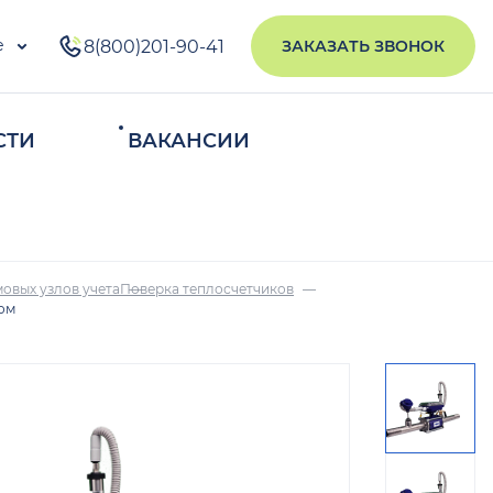
е
8(800)201-90-41
ЗАКАЗАТЬ ЗВОНОК
СТИ
ВАКАНСИИ
ИСКАТЬ
овых узлов учета
Поверка теплосчетчиков
ком