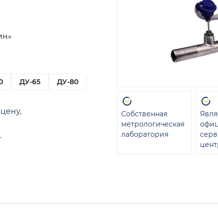
ин»
0
ДУ-65
ДУ-80
цену,
Собственная
Явля
метрологическая
офи
лаборатория
сер
т
цент