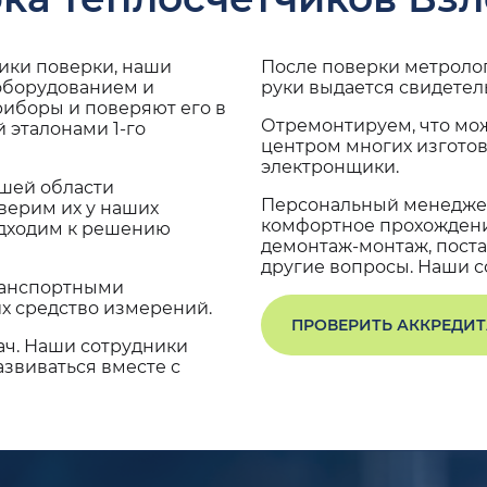
дики поверки, наши
После поверки метроло
 оборудованием и
руки выдается свидетел
риборы и поверяют его в
Отремонтируем, что мо
 эталонами 1-го
центром многих изгото
электронщики.
ашей области
Персональный менеджер
верим их у наших
комфортное прохождение
одходим к решению
демонтаж-монтаж, поста
другие вопросы. Наши со
транспортными
х средство измерений.
ПРОВЕРИТЬ АККРЕДИ
ач. Наши сотрудники
звиваться вместе с