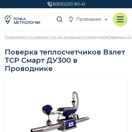
8(800)201-90-41
Проводник
Главная
Услуги поверки для организаций и учреждений
Поверка СИ 
Поверка теплосчетчиков Взлет
ТСР Смарт ДУ300 в
Проводнике