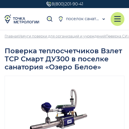
8(800)201-90-41
поселок санатория «Озеро Белое»
Главная
Услуги поверки для организаций и учреждений
Поверка СИ 
Поверка теплосчетчиков Взлет
ТСР Смарт ДУ300 в поселке
санатория «Озеро Белое»