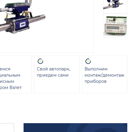
емся
Свой автопарк,
Выполним
циальным
приедем сами
монтаж/демонтаж
висным
приборов
ром Взлет