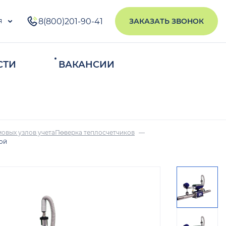
я
8(800)201-90-41
ЗАКАЗАТЬ ЗВОНОК
СТИ
ВАКАНСИИ
ИСКАТЬ
овых узлов учета
Поверка теплосчетчиков
кой