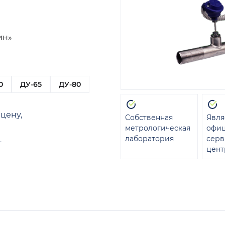
ин»
0
ДУ-65
ДУ-80
цену,
Собственная
Явля
метрологическая
офи
лаборатория
сер
т
цент