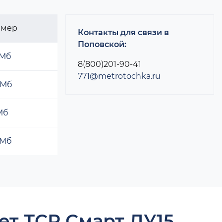
змер
Контакты для связи в
Поповской:
 Мб
8(800)201-90-41
771@metrotochka.ru
 Мб
 Мб
 Мб
ет ТСР Смарт ДУ15