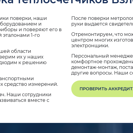
дики поверки, наши
После поверки метроло
оборудованием и
руки выдается свидетел
риборы и поверяют его в
Отремонтируем, что мо
 эталонами 1-го
центром многих изгото
электронщики.
ашей области
Персональный менеджер
верим их у наших
комфортное прохождение
одходим к решению
демонтаж-монтаж, поста
другие вопросы. Наши со
транспортными
х средство измерений.
ПРОВЕРИТЬ АККРЕДИ
ач. Наши сотрудники
звиваться вместе с