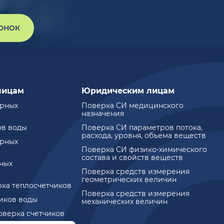
ВОНОК
лицам
Юридическим лицам
ирных
Поверка СИ медицинского
назначения
ов воды
Поверка СИ параметров потока,
расхода, уровня, объема веществ
ирных
Поверка СИ физико-химического
состава и свойств веществ
ных
Поверка средств измерения
геометрических величин
рка теплосчетчиков
Поверка средств измерения
чиков воды
механических величин
оверка счетчиков