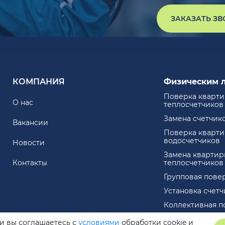
ЗАКАЗАТЬ З
КОМПАНИЯ
Физическим 
Поверка кварт
О нас
теплосчетчиков
Замена счетчик
Вакансии
Поверка кварт
водосчетчиков
Новости
Замена квартир
Контакты
теплосчетчиков
Групповая пове
Установка счет
Коллективная п
ли вы соглашаетесь с
условиями
обработки cookie и