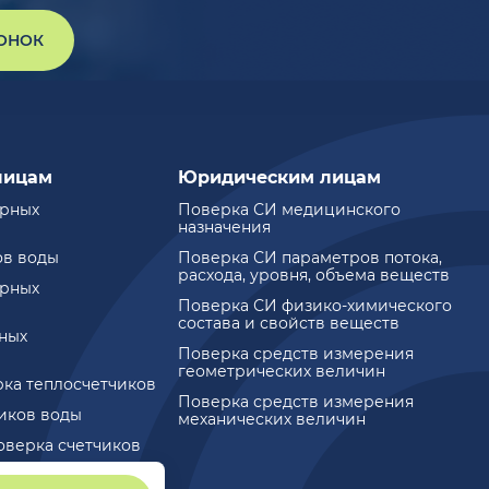
ВОНОК
лицам
Юридическим лицам
ирных
Поверка СИ медицинского
назначения
ов воды
Поверка СИ параметров потока,
расхода, уровня, объема веществ
ирных
Поверка СИ физико-химического
состава и свойств веществ
ных
Поверка средств измерения
геометрических величин
рка теплосчетчиков
Поверка средств измерения
чиков воды
механических величин
оверка счетчиков