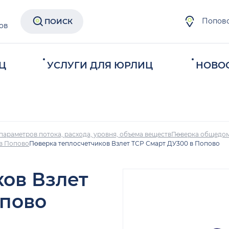
Попов
ПОИСК
ов
Ц
УСЛУГИ ДЛЯ ЮРЛИЦ
НОВО
параметров потока, расхода, уровня, объема веществ
Поверка общедом
 в Попово
Поверка теплосчетчиков Взлет ТСР Смарт ДУ300 в Попово
ков Взлет
опово