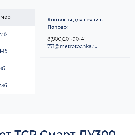
змер
Контакты для связи в
Попово:
 Мб
8(800)201-90-41
771@metrotochka.ru
 Мб
 Мб
 Мб
ет ТСР Смарт ДУ300