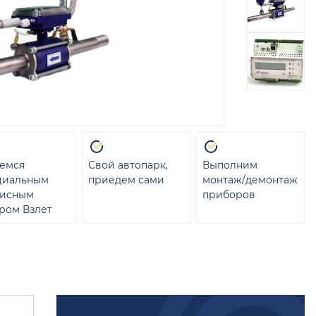
емся
Свой автопарк,
Выполним
циальным
приедем сами
монтаж/демонтаж
висным
приборов
ром Взлет