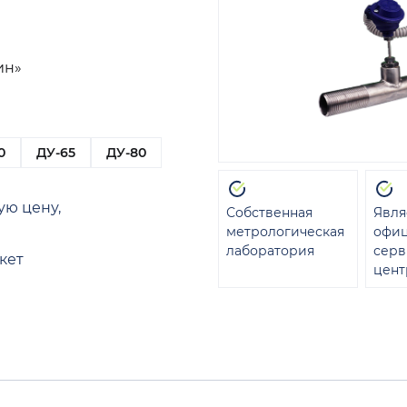
ин»
0
ДУ-65
ДУ-80
ую цену,
Собственная
Явля
метрологическая
офи
лаборатория
сер
кет
цент