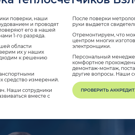
дики поверки, наши
После поверки метроло
рудованием и проводят
руки выдается свидетел
поверяют его в нашей
Отремонтируем, что мо
ами 1-го разряда.
центром многих изгото
ашей области
электронщики.
верим их у наших
Персональный менеджер
одходим к решению
комфортное прохождение
демонтаж-монтаж, поста
транспортными
другие вопросы. Наши со
х средство измерений.
ач. Наши сотрудники
ПРОВЕРИТЬ АККРЕДИ
звиваться вместе с