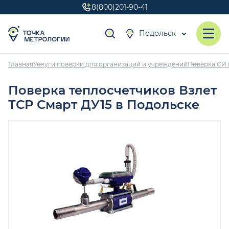
8(800)201-90-41
Подольск
Главная
Услуги поверки для организаций и учреждений
Поверка СИ 
Поверка теплосчетчиков Взлет
ТСР Смарт ДУ15 в Подольске