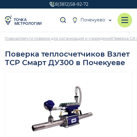
8(3812)58-92-72
Почекуево
Главная
Услуги поверки для организаций и учреждений
Поверка СИ 
Поверка теплосчетчиков Взлет
ТСР Смарт ДУ300 в Почекуеве