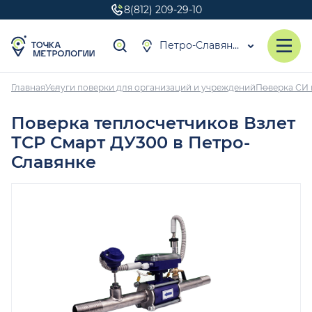
8(812) 209-29-10
Петро-Славянка
Главная
Услуги поверки для организаций и учреждений
Поверка СИ 
Поверка теплосчетчиков Взлет
ТСР Смарт ДУ300 в Петро-
Славянке