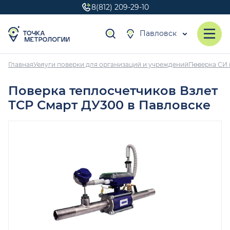
8(812) 209-29-10
Павловск
Главная
Услуги поверки для организаций и учреждений
Поверка СИ 
Поверка теплосчетчиков Взлет
ТСР Смарт ДУ300 в Павловске