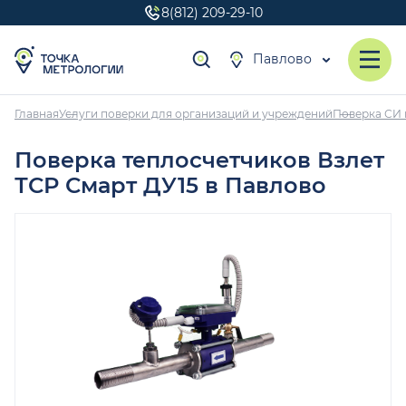
8(812) 209-29-10
Павлово
Главная
Услуги поверки для организаций и учреждений
Поверка СИ 
Поверка теплосчетчиков Взлет
ТСР Смарт ДУ15 в Павлово