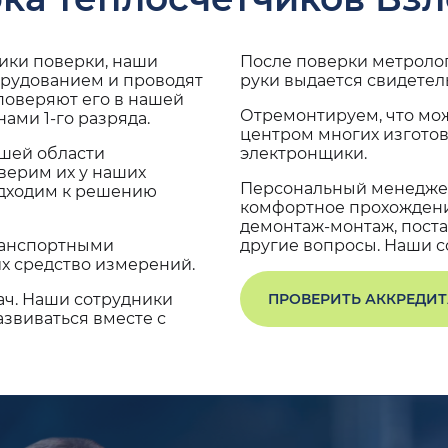
дики поверки, наши
После поверки метроло
орудованием и проводят
руки выдается свидетел
поверяют его в нашей
Отремонтируем, что мо
ами 1-го разряда.
центром многих изгото
ашей области
электронщики.
верим их у наших
Персональный менеджер
одходим к решению
комфортное прохождение
демонтаж-монтаж, поста
транспортными
другие вопросы. Наши со
х средство измерений.
ач. Наши сотрудники
ПРОВЕРИТЬ АККРЕДИ
звиваться вместе с