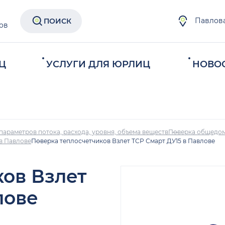
Павлов
ПОИСК
ов
Ц
УСЛУГИ ДЛЯ ЮРЛИЦ
НОВО
параметров потока, расхода, уровня, объема веществ
Поверка общедом
в Павлове
Поверка теплосчетчиков Взлет ТСР Смарт ДУ15 в Павлове
ков Взлет
лове