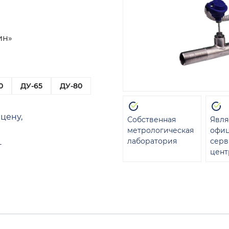
ин»
0
ДУ-65
ДУ-80
цену,
Собственная
Явля
метрологическая
офи
лаборатория
сер
т
цент