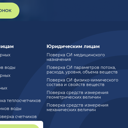
ВОНОК
лицам
Юридическим лицам
ирных
Поверка СИ медицинского
назначения
ов воды
Поверка СИ параметров потока,
расхода, уровня, объема веществ
ирных
Поверка СИ физико-химического
состава и свойств веществ
ных
Поверка средств измерения
геометрических величин
рка теплосчетчиков
Поверка средств измерения
чиков воды
механических величин
оверка счетчиков