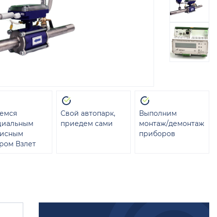
емся
Свой автопарк,
Выполним
циальным
приедем сами
монтаж/демонтаж
висным
приборов
ром Взлет