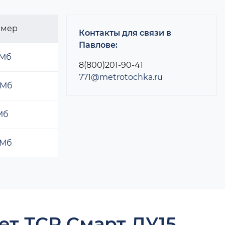
змер
Контакты для связи в
Павлове:
 Мб
8(800)201-90-41
771@metrotochka.ru
 Мб
 Мб
 Мб
ет ТСР Смарт ДУ15