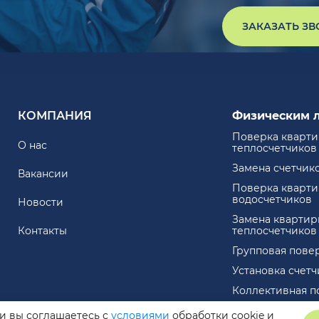
ЗАКАЗАТЬ З
КОМПАНИЯ
Физическим 
Поверка кварт
О нас
теплосчетчиков
Замена счетчик
Вакансии
Поверка кварт
водосчетчиков
Новости
Замена квартир
Контакты
теплосчетчиков
Групповая пове
Установка счет
Коллективная п
ли вы соглашаетесь с
условиями
обработки cookie и