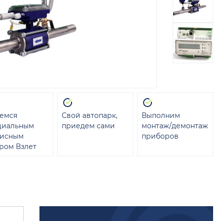
емся
Свой автопарк,
Выполним
циальным
приедем сами
монтаж/демонтаж
висным
приборов
ром Взлет