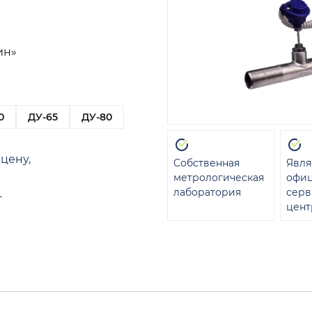
ин»
0
ДУ-65
ДУ-80
цену,
Собственная
Явля
метрологическая
офи
лаборатория
сер
т
цент