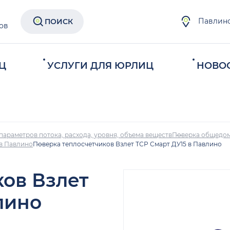
Павлин
ПОИСК
ов
Ц
УСЛУГИ ДЛЯ ЮРЛИЦ
НОВО
параметров потока, расхода, уровня, объема веществ
Поверка общедом
 в Павлино
Поверка теплосчетчиков Взлет ТСР Смарт ДУ15 в Павлино
ков Взлет
лино