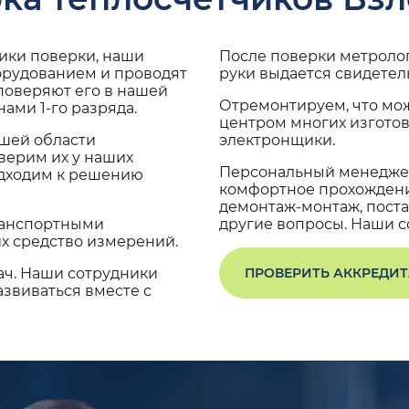
дики поверки, наши
После поверки метроло
орудованием и проводят
руки выдается свидетел
поверяют его в нашей
Отремонтируем, что мо
ами 1-го разряда.
центром многих изгото
ашей области
электронщики.
верим их у наших
Персональный менеджер
одходим к решению
комфортное прохождение
демонтаж-монтаж, поста
транспортными
другие вопросы. Наши со
х средство измерений.
ач. Наши сотрудники
ПРОВЕРИТЬ АККРЕДИ
звиваться вместе с