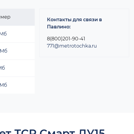
змер
Контакты для связи в
Павлино:
 Мб
8(800)201-90-41
771@metrotochka.ru
 Мб
 Мб
 Мб
ет ТСР Смарт ДУ15