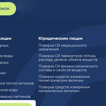
ВОНОК
лицам
Юридическим лицам
ирных
Поверка СИ медицинского
назначения
ов воды
Поверка СИ параметров потока,
расхода, уровня, объема веществ
ирных
Поверка СИ физико-химического
состава и свойств веществ
ных
Поверка средств измерения
геометрических величин
рка теплосчетчиков
Поверка средств измерения
чиков воды
механических величин
оверка счетчиков