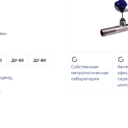
ин»
0
ДУ-65
ДУ-80
Собственная
Явля
метрологическая
офи
цену,
лаборатория
сер
цент
т