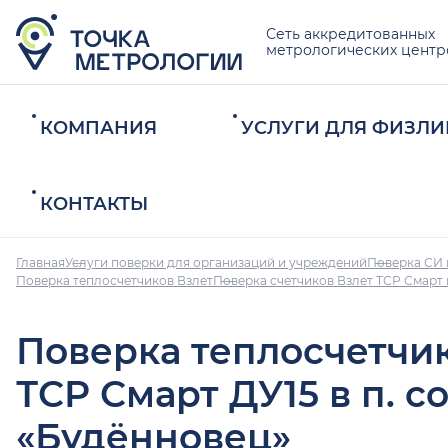
Сеть аккредитованных
метрологических центр
КОМПАНИЯ
УСЛУГИ ДЛЯ ФИЗЛИ
КОНТАКТЫ
Главная
Услуги поверки для организаций и учреждений
Поверка СИ 
Поверка теплосчетчиков Взлет
Поверка счетчиков Взлет ТСР Смарт 
Поверка теплосчетчи
ТСР Смарт ДУ15 в п. с
«Будённовец»