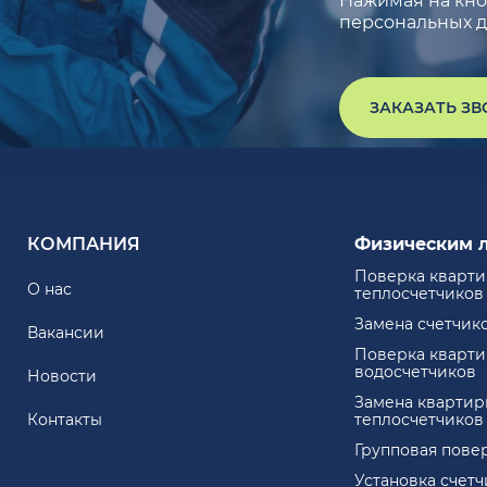
Нажимая на кноп
персональных д
ЗАКАЗАТЬ З
КОМПАНИЯ
Физическим 
Поверка кварт
О нас
теплосчетчиков
Замена счетчик
Вакансии
Поверка кварт
водосчетчиков
Новости
Замена квартир
Контакты
теплосчетчиков
Групповая пове
Установка счет