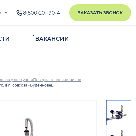
»
8(800)201-90-41
ЗАКАЗАТЬ ЗВОНОК
СТИ
ВАКАНСИИ
ИСКАТЬ
овых узлов учета
Поверка теплосчетчиков
5 в п. совхоза «Будённовец»