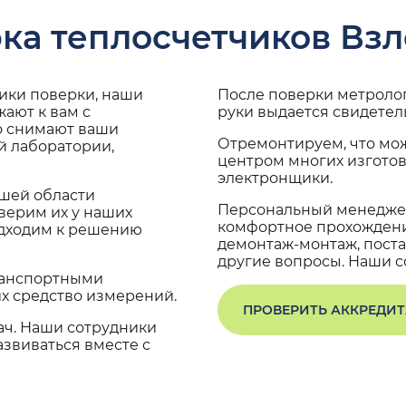
ка теплосчетчиков Взл
дики поверки, наши
После поверки метроло
жают к вам с
руки выдается свидетел
о снимают ваши
Отремонтируем, что мо
й лаборатории,
центром многих изгото
электронщики.
ашей области
Персональный менеджер
верим их у наших
комфортное прохождение
одходим к решению
демонтаж-монтаж, поста
другие вопросы. Наши со
транспортными
х средство измерений.
ПРОВЕРИТЬ АККРЕДИ
ач. Наши сотрудники
звиваться вместе с