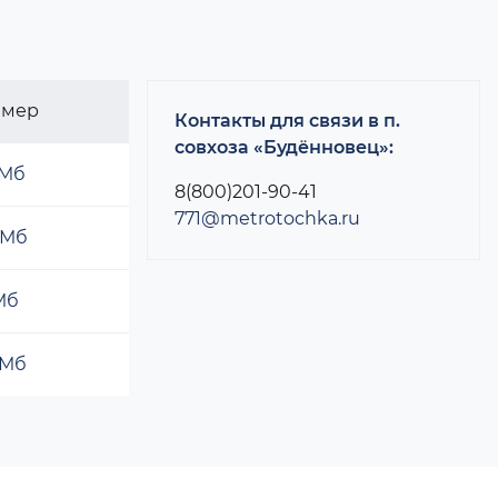
змер
Контакты для связи в п.
совхоза «Будённовец»:
 Мб
8(800)201-90-41
771@metrotochka.ru
 Мб
 Мб
 Мб