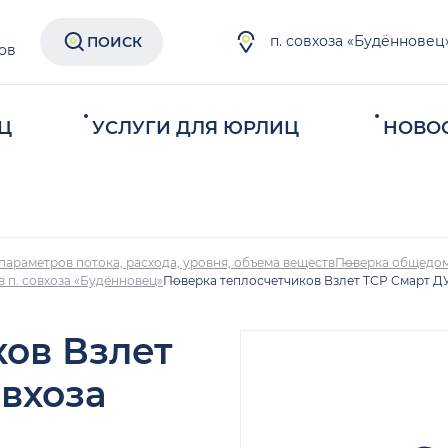
п. совхоза «Будённовец
ПОИСК
ов
Ц
УСЛУГИ ДЛЯ ЮРЛИЦ
НОВО
параметров потока, расхода, уровня, объема веществ
Поверка общедом
в п. совхоза «Будённовец»
Поверка теплосчетчиков Взлет ТСР Смарт ДУ1
ков Взлет
овхоза