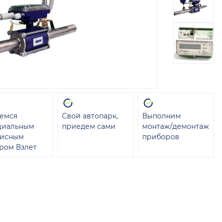
емся
Свой автопарк,
Выполним
циальным
приедем сами
монтаж/демонтаж
висным
приборов
ром Взлет