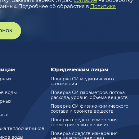
ку “Заказать звонок”, я даю
согласие
на обработку
анных. Подробнее об обработке в
Политике
ВОНОК
лицам
Юридическим лицам
ирных
Поверка СИ медицинского
назначения
ов воды
Поверка СИ параметров потока,
расхода, уровня, объема веществ
ирных
Поверка СИ физико-химического
состава и свойств веществ
ных
Поверка средств измерения
геометрических величин
рка теплосчетчиков
Поверка средств измерения
чиков воды
механических величин