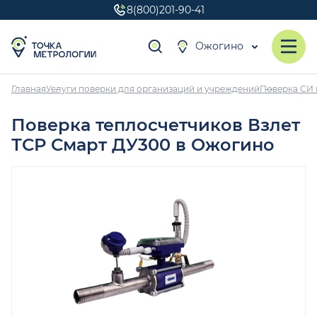
8(800)201-90-41
Ожогино
Главная
Услуги поверки для организаций и учреждений
Поверка СИ 
Поверка теплосчетчиков Взлет
ТСР Смарт ДУ300 в Ожогино