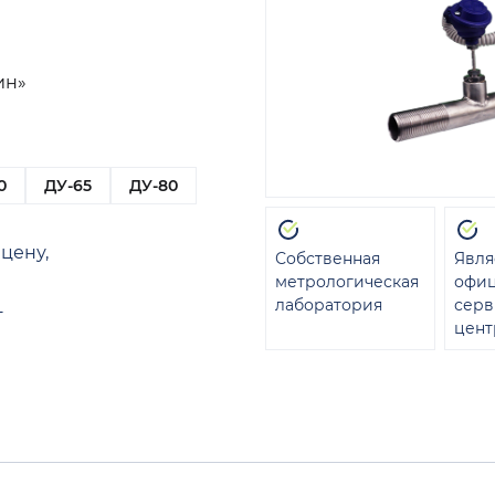
ин»
0
ДУ-65
ДУ-80
цену,
Собственная
Явля
метрологическая
офи
лаборатория
сер
т
цент