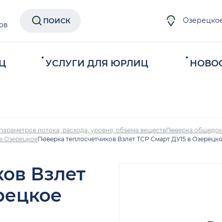
Озерецко
ПОИСК
ов
Ц
УСЛУГИ ДЛЯ ЮРЛИЦ
НОВО
параметров потока, расхода, уровня, объема веществ
Поверка общедом
в Озерецкое
Поверка теплосчетчиков Взлет ТСР Смарт ДУ15 в Озерецк
ков Взлет
рецкое