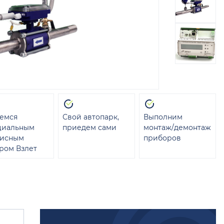
емся
Свой автопарк,
Выполним
циальным
приедем сами
монтаж/демонтаж
висным
приборов
ром Взлет