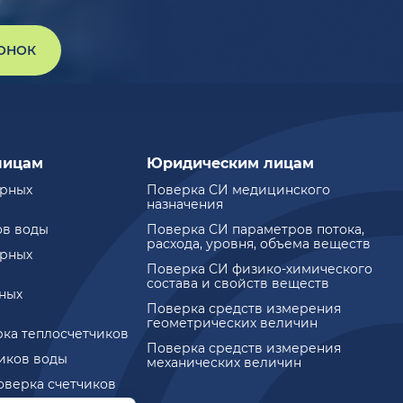
ВОНОК
лицам
Юридическим лицам
ирных
Поверка СИ медицинского
назначения
ов воды
Поверка СИ параметров потока,
расхода, уровня, объема веществ
ирных
Поверка СИ физико-химического
состава и свойств веществ
ных
Поверка средств измерения
геометрических величин
рка теплосчетчиков
Поверка средств измерения
чиков воды
механических величин
оверка счетчиков