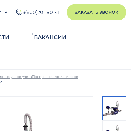
е
8(800)201-90-41
ЗАКАЗАТЬ ЗВОНОК
СТИ
ВАКАНСИИ
ИСКАТЬ
овых узлов учета
Поверка теплосчетчиков
ое