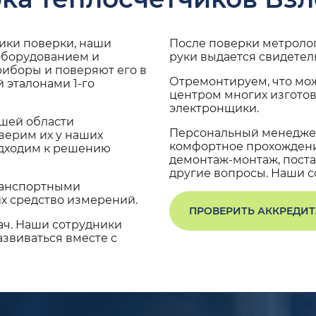
дики поверки, наши
После поверки метроло
 оборудованием и
руки выдается свидетел
риборы и поверяют его в
Отремонтируем, что мо
 эталонами 1-го
центром многих изгото
электронщики.
ашей области
Персональный менеджер
верим их у наших
комфортное прохождение
одходим к решению
демонтаж-монтаж, поста
другие вопросы. Наши со
транспортными
х средство измерений.
ПРОВЕРИТЬ АККРЕДИ
ач. Наши сотрудники
звиваться вместе с