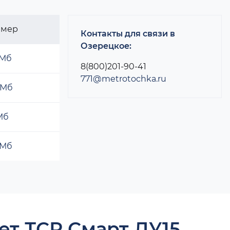
змер
Контакты для связи в
Озерецкое:
 Мб
8(800)201-90-41
771@metrotochka.ru
 Мб
 Мб
 Мб
ет ТСР Смарт ДУ15