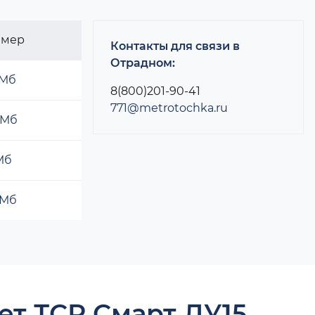
змер
Контакты для связи в
Отрадном:
 Мб
8(800)201-90-41
771@metrotochka.ru
 Мб
 Мб
 Мб
ет ТСР Смарт ДУ15