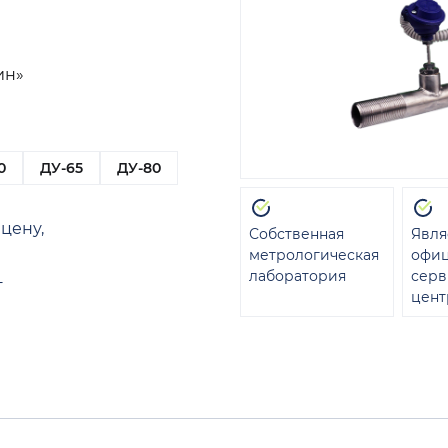
ин»
0
ДУ-65
ДУ-80
цену,
Собственная
Явля
метрологическая
офи
лаборатория
сер
т
цент