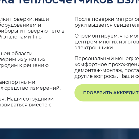
дики поверки, наши
После поверки метроло
оборудованием и
руки выдается свидетел
риборы и поверяют его в
Отремонтируем, что мо
 эталонами 1-го
центром многих изгото
электронщики.
ашей области
Персональный менеджер
верим их у наших
комфортное прохождение
одходим к решению
демонтаж-монтаж, поста
другие вопросы. Наши со
транспортными
х средство измерений.
ПРОВЕРИТЬ АККРЕДИ
ач. Наши сотрудники
звиваться вместе с