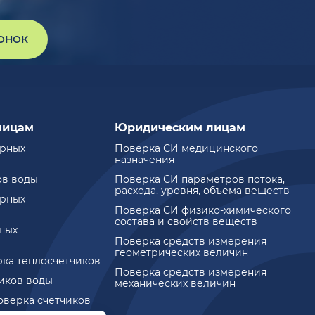
ВОНОК
лицам
Юридическим лицам
ирных
Поверка СИ медицинского
назначения
ов воды
Поверка СИ параметров потока,
расхода, уровня, объема веществ
ирных
Поверка СИ физико-химического
состава и свойств веществ
ных
Поверка средств измерения
геометрических величин
рка теплосчетчиков
Поверка средств измерения
чиков воды
механических величин
оверка счетчиков