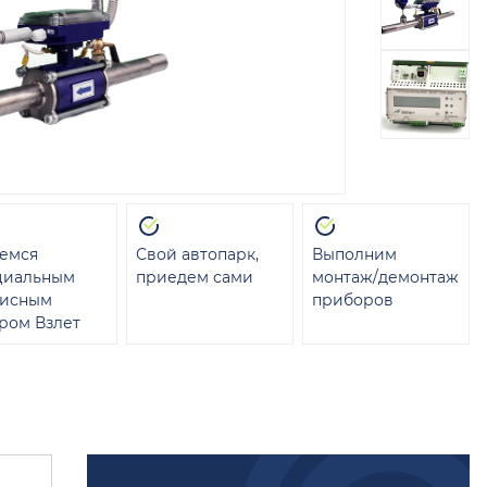
емся
Свой автопарк,
Выполним
циальным
приедем сами
монтаж/демонтаж
висным
приборов
ром Взлет