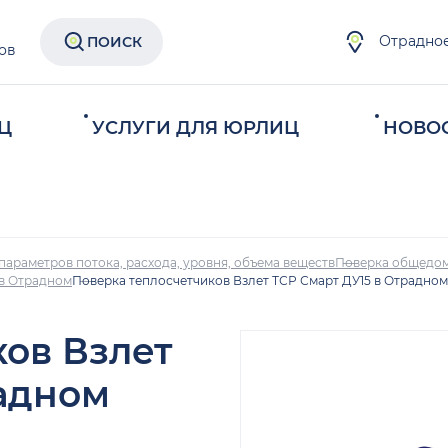
Отрадно
ПОИСК
ов
Ц
УСЛУГИ ДЛЯ ЮРЛИЦ
НОВО
параметров потока, расхода, уровня, объема веществ
Поверка общедом
 в Отрадном
Поверка теплосчетчиков Взлет ТСР Смарт ДУ15 в Отрадном
ков Взлет
радном