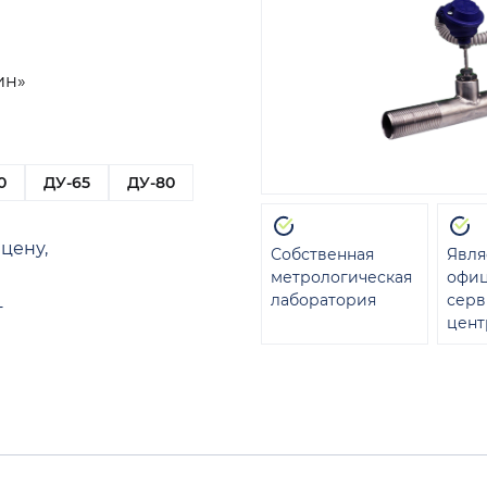
ин»
0
ДУ-65
ДУ-80
цену,
Собственная
Явля
метрологическая
офи
лаборатория
сер
т
цент