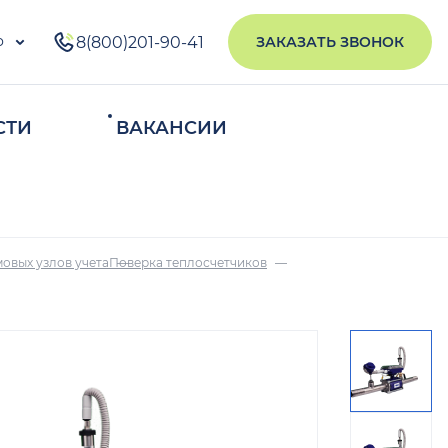
о
8(800)201-90-41
ЗАКАЗАТЬ ЗВОНОК
СТИ
ВАКАНСИИ
ИСКАТЬ
овых узлов учета
Поверка теплосчетчиков