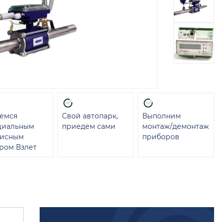
емся
Свой автопарк,
Выполним
циальным
приедем сами
монтаж/демонтаж
висным
приборов
ром Взлет