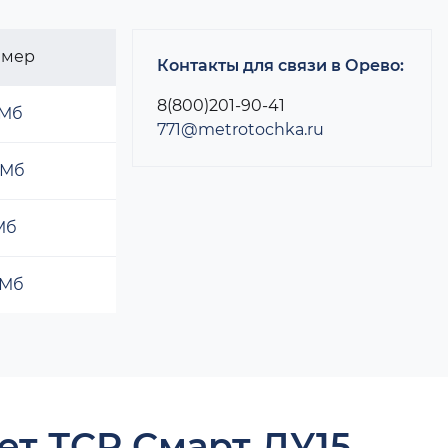
змер
Контакты для связи в Орево:
8(800)201-90-41
 Мб
771@metrotochka.ru
 Мб
 Мб
 Мб
ет ТСР Смарт ДУ15