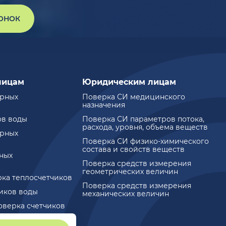
ВОНОК
лицам
Юридическим лицам
ирных
Поверка СИ медицинского
назначения
ов воды
Поверка СИ параметров потока,
расхода, уровня, объема веществ
ирных
Поверка СИ физико-химического
состава и свойств веществ
ных
Поверка средств измерения
геометрических величин
рка теплосчетчиков
Поверка средств измерения
чиков воды
механических величин
оверка счетчиков