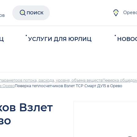
Орев
ПОИСК
ов
Ц
УСЛУГИ ДЛЯ ЮРЛИЦ
НОВО
параметров потока, расхода, уровня, объема веществ
Поверка общедом
в Орево
Поверка теплосчетчиков Взлет ТСР Смарт ДУ15 в Орево
ков Взлет
во