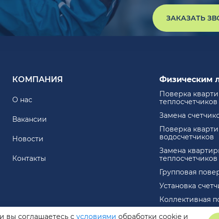
ЗАКАЗАТЬ З
КОМПАНИЯ
Физическим 
Поверка кварт
О нас
теплосчетчиков
Замена счетчик
Вакансии
Поверка кварт
водосчетчиков
Новости
Замена квартир
Контакты
теплосчетчиков
Групповая пове
Установка счет
Коллективная п
ли вы соглашаетесь с
условиями
обработки cookie и