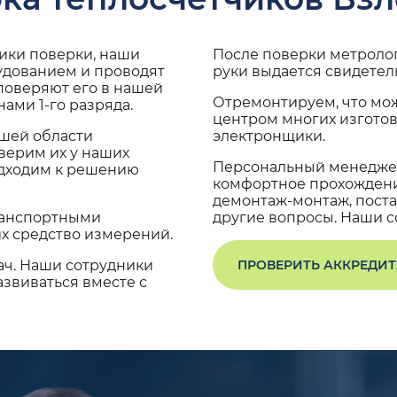
дики поверки, наши
После поверки метроло
удованием и проводят
руки выдается свидетел
поверяют его в нашей
Отремонтируем, что мо
ами 1-го разряда.
центром многих изгото
ашей области
электронщики.
верим их у наших
Персональный менеджер
одходим к решению
комфортное прохождение
демонтаж-монтаж, поста
транспортными
другие вопросы. Наши со
х средство измерений.
ач. Наши сотрудники
ПРОВЕРИТЬ АККРЕДИ
звиваться вместе с