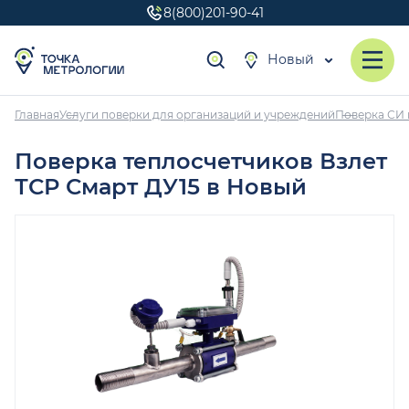
8(800)201-90-41
Новый
Главная
Услуги поверки для организаций и учреждений
Поверка СИ 
Поверка теплосчетчиков Взлет
ТСР Смарт ДУ15 в Новый