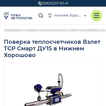
8(800)201-90-41
Нижнее Хорошово
Главная
Услуги поверки для организаций и учреждений
Поверка СИ 
Поверка теплосчетчиков Взлет
ТСР Смарт ДУ15 в Нижнем
Хорошово