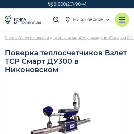
8(800)201-90-41
Никоновское
Главная
Услуги поверки для организаций и учреждений
Поверка СИ 
Поверка теплосчетчиков Взлет
ТСР Смарт ДУ300 в
Никоновском