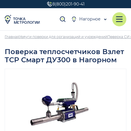
8(800)201-90-41
Нагорное
Главная
Услуги поверки для организаций и учреждений
Поверка СИ 
Поверка теплосчетчиков Взлет
ТСР Смарт ДУ300 в Нагорном