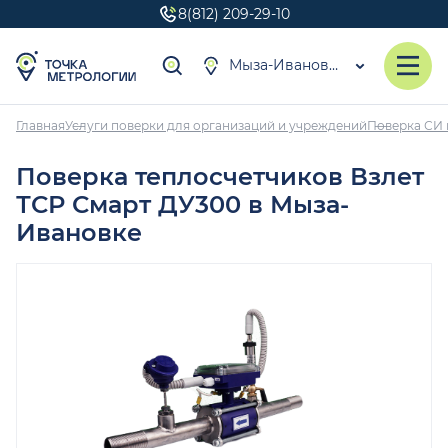
8(812) 209-29-10
Мыза-Ивановка
Главная
Услуги поверки для организаций и учреждений
Поверка СИ 
Поверка теплосчетчиков Взлет
ТСР Смарт ДУ300 в Мыза-
Ивановке