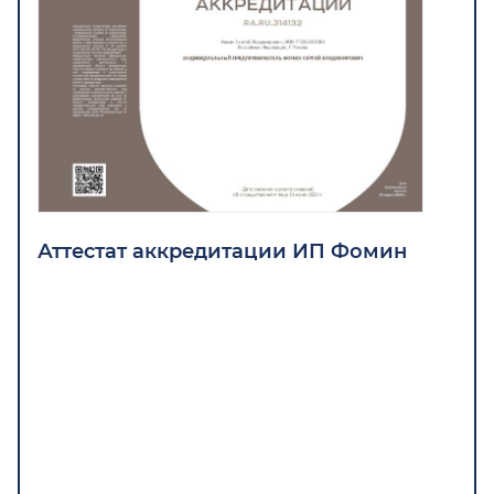
Об
Об
Аттестат аккредитации ИП Фомин
Атт
"Ме
"Ме