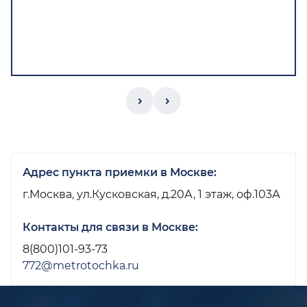
Пр
При
При
ак
акк
Адрес пункта приемки в Москве:
г.Москва, ул.Кусковская, д.20А, 1 этаж, оф.103А
Контакты для связи в Москве:
8(800)101-93-73
772@metrotochka.ru