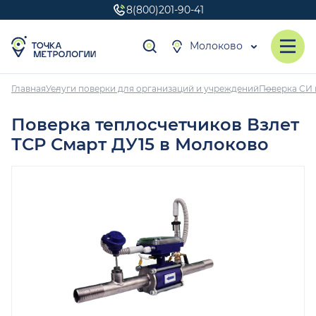
8(800)201-90-41
Молоково
Главная
Услуги поверки для организаций и учреждений
Поверка СИ 
Поверка теплосчетчиков Взлет
ТСР Смарт ДУ15 в Молоково