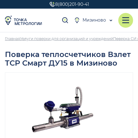
8(800)201-90-41
Мизиново
Главная
Услуги поверки для организаций и учреждений
Поверка СИ 
Поверка теплосчетчиков Взлет
ТСР Смарт ДУ15 в Мизиново