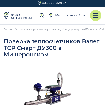
8(800)201-90-41
Мишеронский
Главная
Услуги поверки для организаций и учреждений
Поверка СИ 
Поверка теплосчетчиков Взлет
ТСР Смарт ДУ300 в
Мишеронском