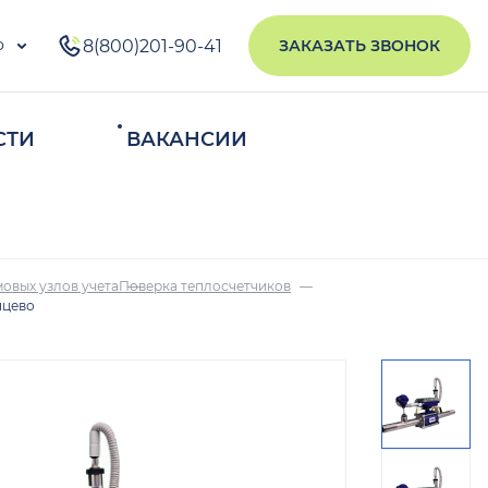
о
8(800)201-90-41
ЗАКАЗАТЬ ЗВОНОК
СТИ
ВАКАНСИИ
ИСКАТЬ
овых узлов учета
Поверка теплосчетчиков
нцево