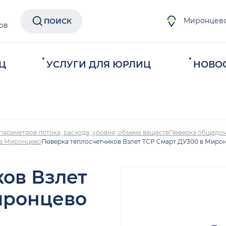
Миронцев
ПОИСК
ов
Ц
УСЛУГИ ДЛЯ ЮРЛИЦ
НОВО
параметров потока, расхода, уровня, объема веществ
Поверка общедом
 в Миронцево
Поверка теплосчетчиков Взлет ТСР Смарт ДУ300 в Миро
ков Взлет
иронцево