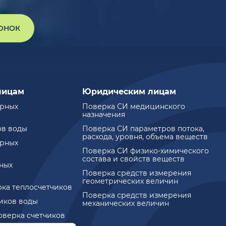
ВОНОК
лицам
Юридическим лицам
ирных
Поверка СИ медицинского
назначения
ов воды
Поверка СИ параметров потока,
расхода, уровня, объема веществ
ирных
Поверка СИ физико-химического
состава и свойств веществ
ных
Поверка средств измерения
геометрических величин
рка теплосчетчиков
Поверка средств измерения
чиков воды
механических величин
оверка счетчиков