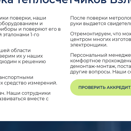
дики поверки, наши
После поверки метроло
 оборудованием и
руки выдается свидетел
риборы и поверяют его в
Отремонтируем, что мо
 эталонами 1-го
центром многих изгото
электронщики.
ашей области
Персональный менеджер
верим их у наших
комфортное прохождение
одходим к решению
демонтаж-монтаж, поста
другие вопросы. Наши со
транспортными
х средство измерений.
ПРОВЕРИТЬ АККРЕДИ
ач. Наши сотрудники
звиваться вместе с