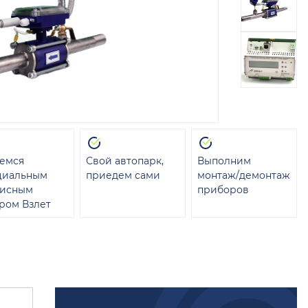
емся
Свой автопарк,
Выполним
циальным
приедем сами
монтаж/демонтаж
висным
приборов
ром Взлет