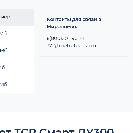
змер
Контакты для связи в
Миронцево:
 Мб
8(800)201-90-41
771@metrotochka.ru
 Мб
 Мб
 Мб
ет ТСР Смарт ДУ300