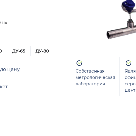
ин»
0
ДУ-65
ДУ-80
ую цену,
Собственная
Явля
метрологическая
офи
лаборатория
сер
кет
цент