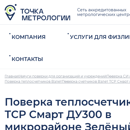
Сеть аккредитованных
метрологических центр
КОМПАНИЯ
УСЛУГИ ДЛЯ ФИЗЛИ
КОНТАКТЫ
Главная
Услуги поверки для организаций и учреждений
Поверка СИ 
Поверка теплосчетчиков Взлет
Поверка счетчиков Взлет ТСР Смарт
Поверка теплосчетчи
ТСР Смарт ДУ300 в
микрорайоне Зелёны