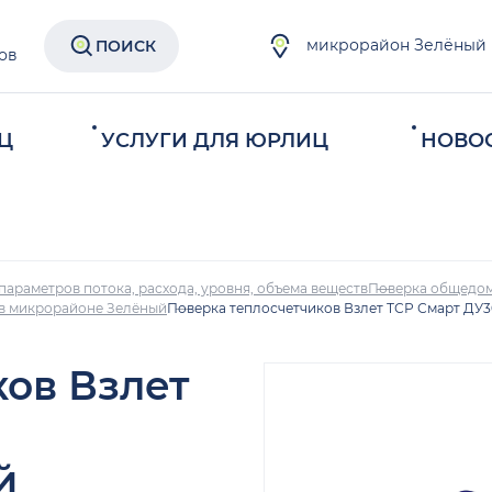
микрорайон Зелёный
ПОИСК
ов
Ц
УСЛУГИ ДЛЯ ЮРЛИЦ
НОВО
параметров потока, расхода, уровня, объема веществ
Поверка общедом
 в микрорайоне Зелёный
Поверка теплосчетчиков Взлет ТСР Смарт ДУ
ков Взлет
й