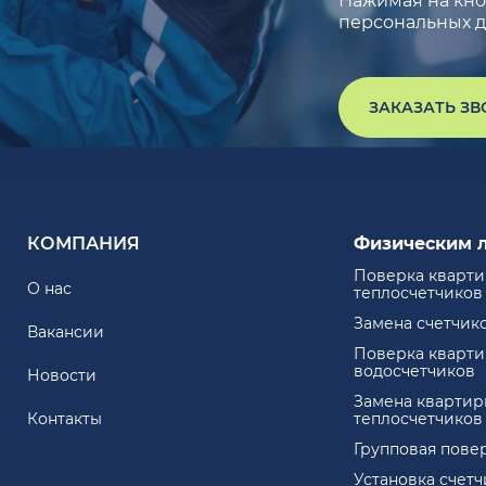
Нажимая на кноп
персональных д
ЗАКАЗАТЬ З
КОМПАНИЯ
Физическим 
Поверка кварт
О нас
теплосчетчиков
Замена счетчик
Вакансии
Поверка кварт
водосчетчиков
Новости
Замена квартир
Контакты
теплосчетчиков
Групповая пове
Установка счет