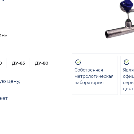
ин»
0
ДУ-65
ДУ-80
Собственная
Явля
метрологическая
офи
ую цену,
лаборатория
сер
цент
кет