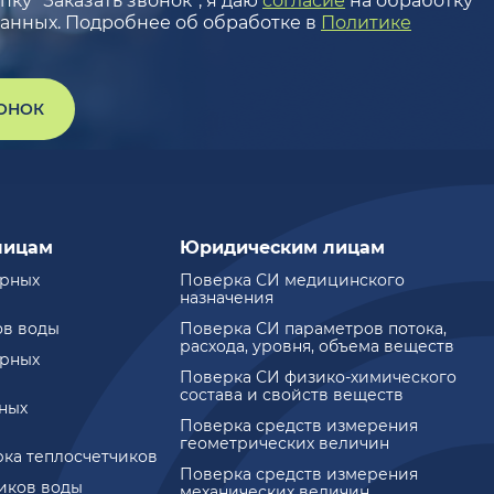
ку “Заказать звонок”, я даю
согласие
на обработку
анных. Подробнее об обработке в
Политике
ВОНОК
лицам
Юридическим лицам
ирных
Поверка СИ медицинского
назначения
ов воды
Поверка СИ параметров потока,
расхода, уровня, объема веществ
ирных
Поверка СИ физико-химического
состава и свойств веществ
ных
Поверка средств измерения
геометрических величин
рка теплосчетчиков
Поверка средств измерения
чиков воды
механических величин