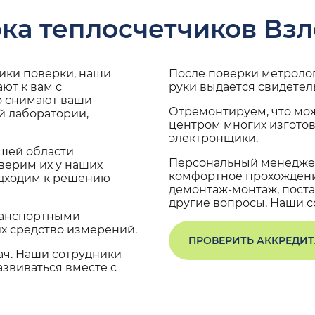
ка теплосчетчиков Взл
дики поверки, наши
После поверки метроло
ют к вам с
руки выдается свидетел
о снимают ваши
Отремонтируем, что мо
й лаборатории,
центром многих изгото
электронщики.
ашей области
Персональный менеджер
верим их у наших
комфортное прохождение
одходим к решению
демонтаж-монтаж, поста
другие вопросы. Наши со
транспортными
х средство измерений.
ПРОВЕРИТЬ АККРЕДИ
ач. Наши сотрудники
звиваться вместе с