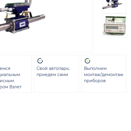
емся
Свой автопарк,
Выполним
циальным
приедем сами
монтаж/демонтаж
висным
приборов
ром Взлет