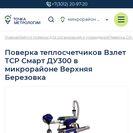
+7(3012) 20-97-20
микрорайон Верхняя Березовка
Главная
Услуги поверки для организаций и учреждений
Поверка СИ 
Поверка теплосчетчиков Взлет
ТСР Смарт ДУ300 в
микрорайоне Верхняя
Березовка