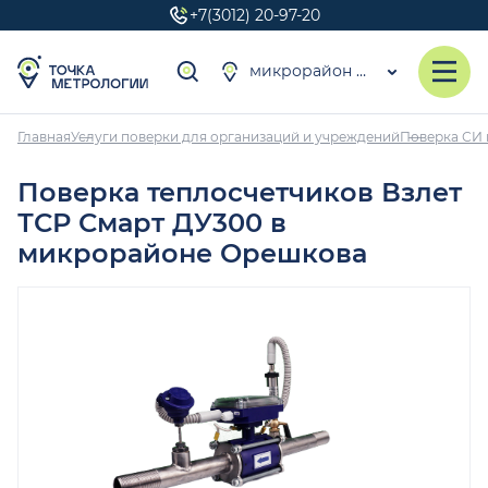
+7(3012) 20-97-20
микрорайон Орешкова
Главная
Услуги поверки для организаций и учреждений
Поверка СИ 
Поверка теплосчетчиков Взлет
ТСР Смарт ДУ300 в
микрорайоне Орешкова