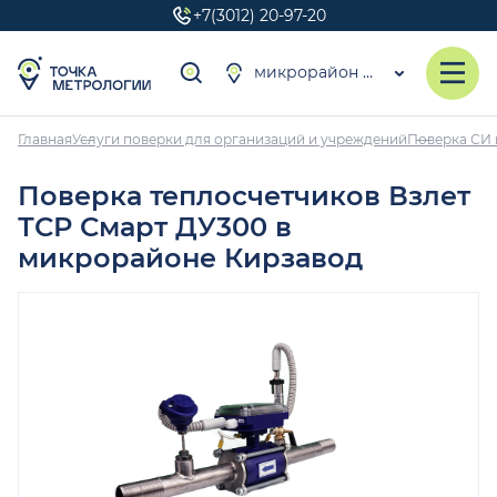
+7(3012) 20-97-20
микрорайон Кирзавод
Главная
Услуги поверки для организаций и учреждений
Поверка СИ 
Поверка теплосчетчиков Взлет
ТСР Смарт ДУ300 в
микрорайоне Кирзавод