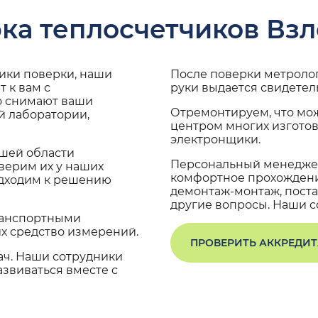
ка теплосчетчиков Взл
дики поверки, наши
После поверки метроло
 к вам с
руки выдается свидетел
о снимают ваши
Отремонтируем, что мо
й лаборатории,
центром многих изгото
электронщики.
ашей области
Персональный менеджер
верим их у наших
комфортное прохождение
одходим к решению
демонтаж-монтаж, поста
другие вопросы. Наши со
транспортными
х средство измерений.
ПРОВЕРИТЬ АККРЕДИ
ач. Наши сотрудники
звиваться вместе с