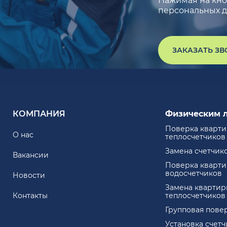
Нажимая на кноп
персональных д
ЗАКАЗАТЬ З
КОМПАНИЯ
Физическим 
Поверка кварт
О нас
теплосчетчиков
Замена счетчик
Вакансии
Поверка кварт
водосчетчиков
Новости
Замена квартир
Контакты
теплосчетчиков
Групповая пове
Установка счет