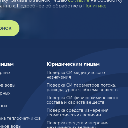
ку “Заказать звонок”, я даю
согласие
на обработку
анных. Подробнее об обработке в
Политике
ВОНОК
лицам
Юридическим лицам
ирных
Поверка СИ медицинского
назначения
ов воды
Поверка СИ параметров потока,
расхода, уровня, объема веществ
ирных
Поверка СИ физико-химического
состава и свойств веществ
ных
Поверка средств измерения
геометрических величин
рка теплосчетчиков
Поверка средств измерения
чиков воды
механических величин