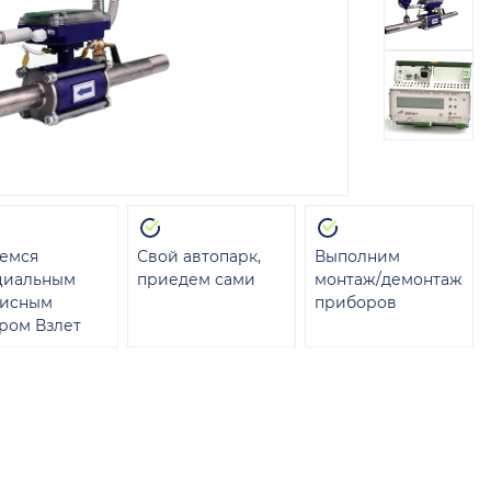
емся
Свой автопарк,
Выполним
циальным
приедем сами
монтаж/демонтаж
висным
приборов
ром Взлет