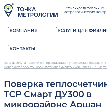
Сеть аккредитованных
метрологических центр
КОМПАНИЯ
УСЛУГИ ДЛЯ ФИЗЛИ
КОНТАКТЫ
Главная
Услуги поверки для организаций и учреждений
Поверка СИ 
Поверка теплосчетчиков Взлет
Поверка счетчиков Взлет ТСР Смарт
Поверка теплосчетчи
ТСР Смарт ДУ300 в
микрорайоне Аршан