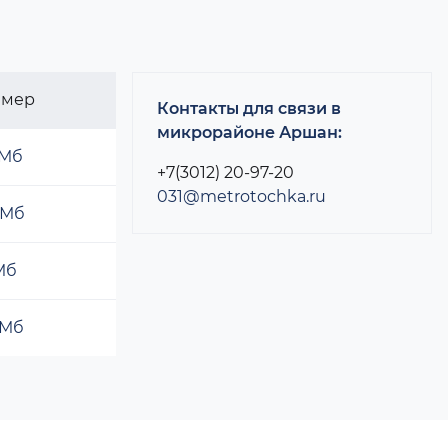
змер
Контакты для связи в
микрорайоне Аршан:
 Мб
+7(3012) 20-97-20
031@metrotochka.ru
 Мб
 Мб
 Мб