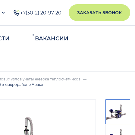
+7(3012) 20-97-20
ЗАКАЗАТЬ ЗВОНОК
СТИ
ВАКАНСИИ
ИСКАТЬ
овых узлов учета
Поверка теплосчетчиков
0 в микрорайоне Аршан