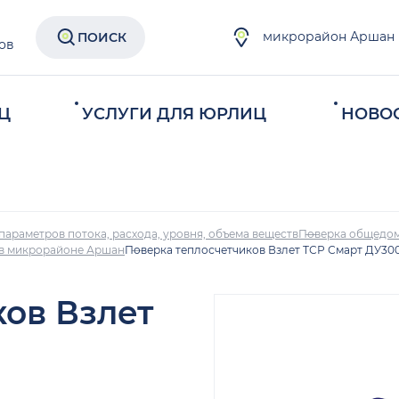
микрорайон Аршан
ПОИСК
ов
Ц
УСЛУГИ ДЛЯ ЮРЛИЦ
НОВО
параметров потока, расхода, уровня, объема веществ
Поверка общедом
 в микрорайоне Аршан
Поверка теплосчетчиков Взлет ТСР Смарт ДУ30
ков Взлет