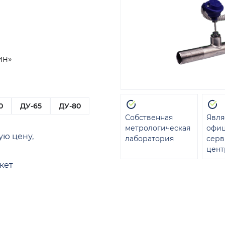
ин»
0
ДУ-65
ДУ-80
Собственная
Явля
метрологическая
офи
ую цену,
лаборатория
сер
цент
кет