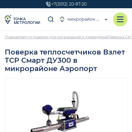
+7(3012) 20-97-20
микрорайон Аэропорт
Главная
Услуги поверки для организаций и учреждений
Поверка СИ 
Поверка теплосчетчиков Взлет
ТСР Смарт ДУ300 в
микрорайоне Аэропорт