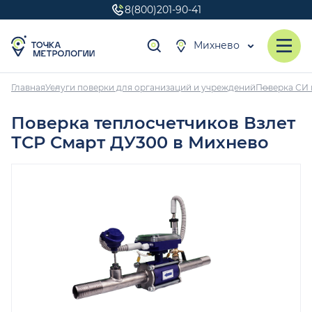
8(800)201-90-41
Михнево
Главная
Услуги поверки для организаций и учреждений
Поверка СИ 
Поверка теплосчетчиков Взлет
ТСР Смарт ДУ300 в Михнево