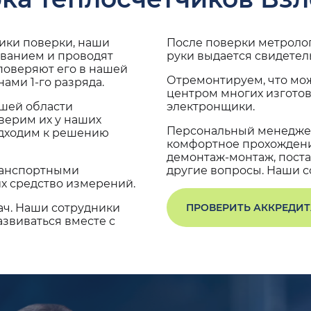
дики поверки, наши
После поверки метроло
ованием и проводят
руки выдается свидетел
поверяют его в нашей
Отремонтируем, что мо
ами 1-го разряда.
центром многих изгото
ашей области
электронщики.
верим их у наших
Персональный менеджер
одходим к решению
комфортное прохождение
демонтаж-монтаж, поста
транспортными
другие вопросы. Наши со
х средство измерений.
ач. Наши сотрудники
ПРОВЕРИТЬ АККРЕДИ
звиваться вместе с