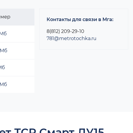
змер
Контакты для связи в Мга:
8(812) 209-29-10
 Мб
781@metrotochka.ru
 Мб
 Мб
 Мб
ет ТСР Смарт ДУ15