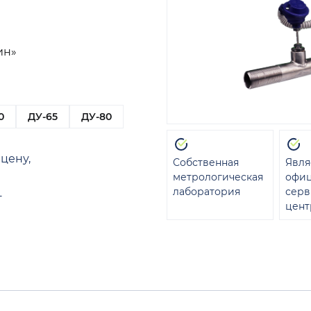
ин»
0
ДУ-65
ДУ-80
цену,
Собственная
Явля
метрологическая
офи
лаборатория
сер
т
цент