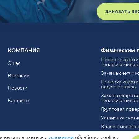
ЗАКАЗАТЬ З
КОМПАНИЯ
Физическим 
Поверка кварт
О нас
теплосчетчиков
Замена счетчик
Вакансии
Поверка кварт
водосчетчиков
Новости
Замена квартир
Контакты
теплосчетчиков
Групповая пове
Установка счет
Коллективная п
ли вы соглашаетесь с
условиями
обработки cookie и