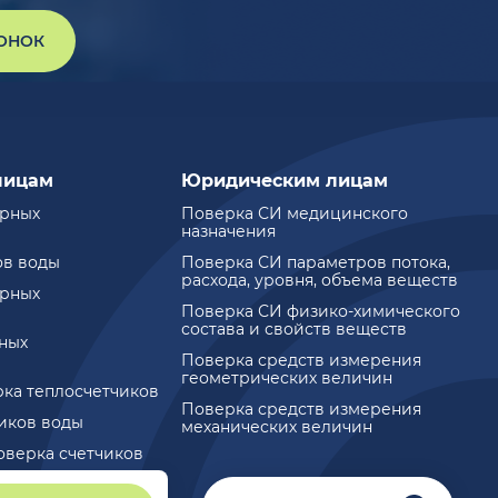
ВОНОК
лицам
Юридическим лицам
ирных
Поверка СИ медицинского
назначения
ов воды
Поверка СИ параметров потока,
расхода, уровня, объема веществ
ирных
Поверка СИ физико-химического
состава и свойств веществ
ных
Поверка средств измерения
геометрических величин
рка теплосчетчиков
Поверка средств измерения
чиков воды
механических величин
оверка счетчиков