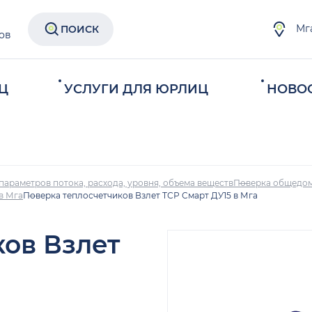
Мг
ПОИСК
ов
Ц
УСЛУГИ ДЛЯ ЮРЛИЦ
НОВО
параметров потока, расхода, уровня, объема веществ
Поверка общедом
в Мга
Поверка теплосчетчиков Взлет ТСР Смарт ДУ15 в Мга
ков Взлет