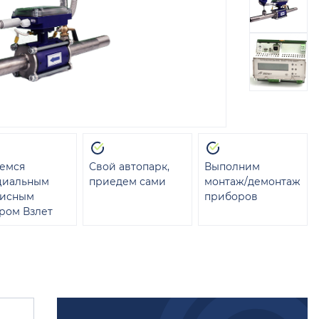
емся
Свой автопарк,
Выполним
циальным
приедем сами
монтаж/демонтаж
висным
приборов
ром Взлет