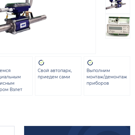
емся
Свой автопарк,
Выполним
циальным
приедем сами
монтаж/демонтаж
висным
приборов
ром Взлет