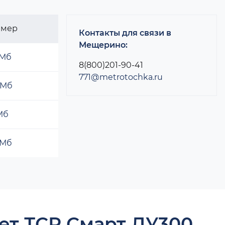
змер
Контакты для связи в
Мещерино:
 Мб
8(800)201-90-41
771@metrotochka.ru
 Мб
 Мб
 Мб
ет ТСР Смарт ДУ300