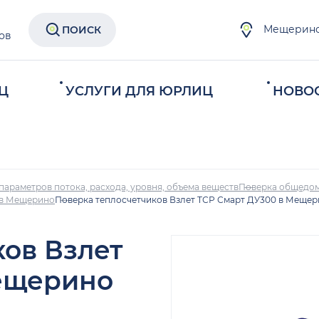
Мещерин
ПОИСК
ов
Ц
УСЛУГИ ДЛЯ ЮРЛИЦ
НОВО
параметров потока, расхода, уровня, объема веществ
Поверка общедом
 в Мещерино
Поверка теплосчетчиков Взлет ТСР Смарт ДУ300 в Меще
ков Взлет
ещерино