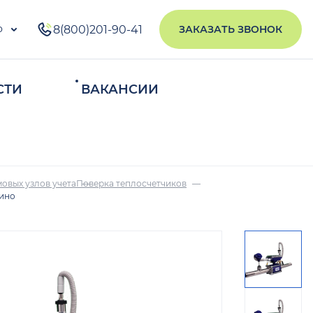
о
8(800)201-90-41
ЗАКАЗАТЬ ЗВОНОК
СТИ
ВАКАНСИИ
ИСКАТЬ
овых узлов учета
Поверка теплосчетчиков
рино