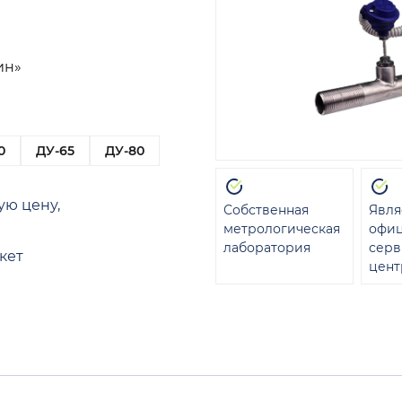
ин»
0
ДУ-65
ДУ-80
ую цену,
Собственная
Явля
метрологическая
офи
лаборатория
сер
кет
цент