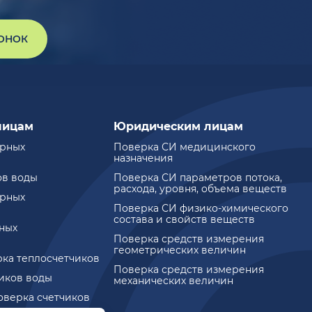
ВОНОК
лицам
Юридическим лицам
ирных
Поверка СИ медицинского
назначения
ов воды
Поверка СИ параметров потока,
расхода, уровня, объема веществ
ирных
Поверка СИ физико-химического
состава и свойств веществ
ных
Поверка средств измерения
геометрических величин
рка теплосчетчиков
Поверка средств измерения
чиков воды
механических величин
оверка счетчиков