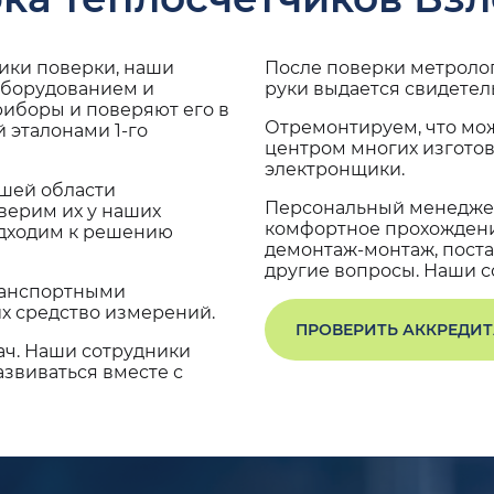
дики поверки, наши
После поверки метроло
оборудованием и
руки выдается свидетел
риборы и поверяют его в
Отремонтируем, что мо
 эталонами 1-го
центром многих изгото
электронщики.
ашей области
Персональный менеджер
верим их у наших
комфортное прохождение
одходим к решению
демонтаж-монтаж, поста
другие вопросы. Наши со
транспортными
х средство измерений.
ПРОВЕРИТЬ АККРЕДИ
ач. Наши сотрудники
звиваться вместе с