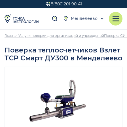
8(800)201-90-41
Менделеево
Главная
Услуги поверки для организаций и учреждений
Поверка СИ 
Поверка теплосчетчиков Взлет
ТСР Смарт ДУ300 в Менделеево