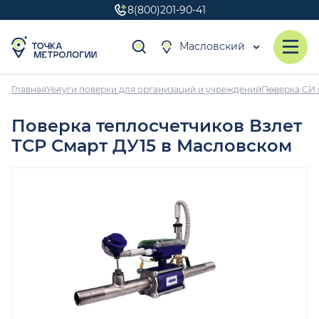
8(800)201-90-41
Масловский
Главная
Услуги поверки для организаций и учреждений
Поверка СИ 
Поверка теплосчетчиков Взлет
ТСР Смарт ДУ15 в Масловском