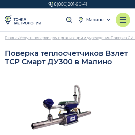
8(800)201-90-41
Малино
Главная
Услуги поверки для организаций и учреждений
Поверка СИ 
Поверка теплосчетчиков Взлет
ТСР Смарт ДУ300 в Малино