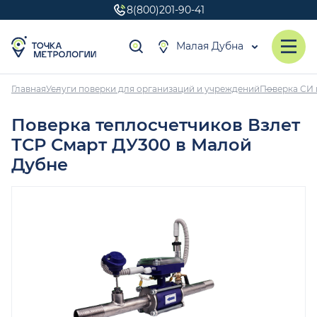
8(800)201-90-41
Малая Дубна
Главная
Услуги поверки для организаций и учреждений
Поверка СИ 
Поверка теплосчетчиков Взлет
ТСР Смарт ДУ300 в Малой
Дубне