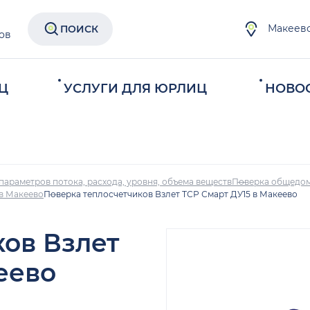
Макеев
ПОИСК
ов
Ц
УСЛУГИ ДЛЯ ЮРЛИЦ
НОВО
параметров потока, расхода, уровня, объема веществ
Поверка общедом
 в Макеево
Поверка теплосчетчиков Взлет ТСР Смарт ДУ15 в Макеево
ков Взлет
еево