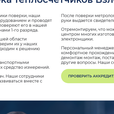
дики поверки, наши
После поверки метроло
орудованием и проводят
руки выдается свидетел
поверяют его в нашей
Отремонтируем, что мо
ами 1-го разряда.
центром многих изгото
ашей области
электронщики.
верим их у наших
Персональный менеджер
одходим к решению
комфортное прохождение
демонтаж-монтаж, поста
транспортными
другие вопросы. Наши со
х средство измерений.
ач. Наши сотрудники
ПРОВЕРИТЬ АККРЕДИ
звиваться вместе с