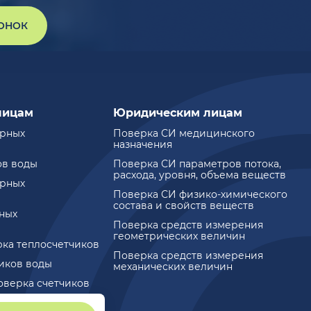
ВОНОК
лицам
Юридическим лицам
ирных
Поверка СИ медицинского
назначения
ов воды
Поверка СИ параметров потока,
расхода, уровня, объема веществ
ирных
Поверка СИ физико-химического
состава и свойств веществ
ных
Поверка средств измерения
геометрических величин
рка теплосчетчиков
Поверка средств измерения
чиков воды
механических величин
оверка счетчиков