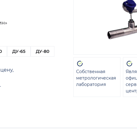
ин»
0
ДУ-65
ДУ-80
цену,
Собственная
Явля
метрологическая
офи
лаборатория
сер
т
цент