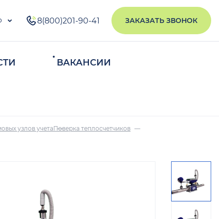
о
8(800)201-90-41
ЗАКАЗАТЬ ЗВОНОК
СТИ
ВАКАНСИИ
ИСКАТЬ
овых узлов учета
Поверка теплосчетчиков