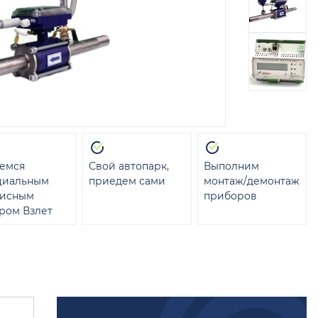
емся
Свой автопарк,
Выполним
циальным
приедем сами
монтаж/демонтаж
висным
приборов
ром Взлет