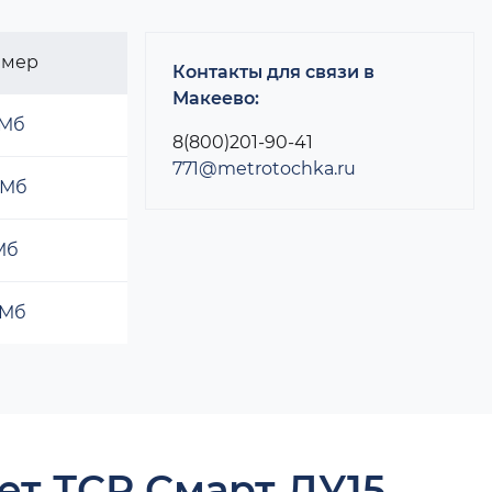
змер
Контакты для связи в
Макеево:
 Мб
8(800)201-90-41
771@metrotochka.ru
 Мб
 Мб
 Мб
ет ТСР Смарт ДУ15