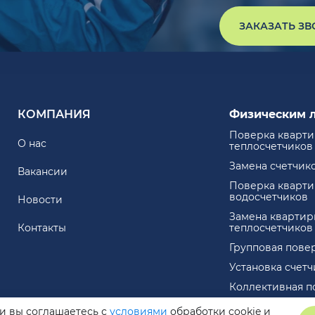
ЗАКАЗАТЬ З
КОМПАНИЯ
Физическим 
Поверка кварт
О нас
теплосчетчиков
Замена счетчик
Вакансии
Поверка кварт
водосчетчиков
Новости
Замена квартир
Контакты
теплосчетчиков
Групповая пове
Установка счет
Коллективная п
ли вы соглашаетесь с
условиями
обработки cookie и