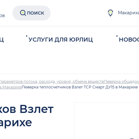
Макарих
ПОИСК
ов
Ц
УСЛУГИ ДЛЯ ЮРЛИЦ
НОВО
параметров потока, расхода, уровня, объема веществ
Поверка общедом
 в Макарихе
Поверка теплосчетчиков Взлет ТСР Смарт ДУ15 в Макарихе
ков Взлет
арихе