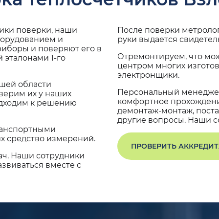
дики поверки, наши
После поверки метроло
борудованием и
руки выдается свидетел
риборы и поверяют его в
Отремонтируем, что мо
 эталонами 1-го
центром многих изгото
электронщики.
ашей области
Персональный менеджер
верим их у наших
комфортное прохождение
одходим к решению
демонтаж-монтаж, поста
другие вопросы. Наши со
транспортными
х средство измерений.
ПРОВЕРИТЬ АККРЕДИ
ач. Наши сотрудники
звиваться вместе с