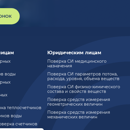
ВОНОК
лицам
Юридическим лицам
ирных
Поверка СИ медицинского
назначения
ов воды
Поверка СИ параметров потока,
расхода, уровня, объема веществ
ирных
Поверка СИ физико-химического
состава и свойств веществ
ных
Поверка средств измерения
геометрических величин
рка теплосчетчиков
Поверка средств измерения
чиков воды
механических величин
оверка счетчиков