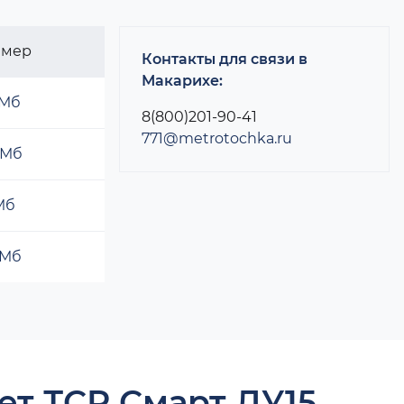
змер
Контакты для связи в
Макарихе:
 Мб
8(800)201-90-41
771@metrotochka.ru
 Мб
 Мб
 Мб
ет ТСР Смарт ДУ15