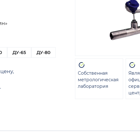
ин»
0
ДУ-65
ДУ-80
цену,
Собственная
Явля
метрологическая
офи
лаборатория
сер
т
цент