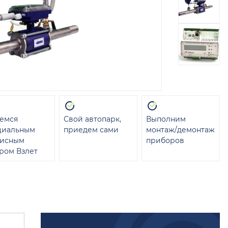
емся
Свой автопарк,
Выполним
циальным
приедем сами
монтаж/демонтаж
висным
приборов
ром Взлет