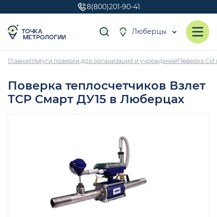
8(800)201-90-41
Люберцы
Главная
Услуги поверки для организаций и учреждений
Поверка СИ 
Поверка теплосчетчиков Взлет
ТСР Смарт ДУ15 в Люберцах