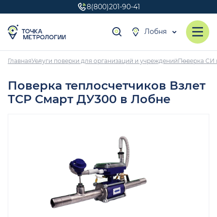
8(800)201-90-41
Лобня
Главная
Услуги поверки для организаций и учреждений
Поверка СИ 
Поверка теплосчетчиков Взлет
ТСР Смарт ДУ300 в Лобне